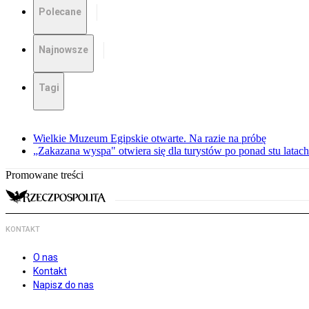
Polecane
Najnowsze
Tagi
Wielkie Muzeum Egipskie otwarte. Na razie na próbę
„Zakazana wyspa" otwiera się dla turystów po ponad stu latach
Promowane treści
KONTAKT
O nas
Kontakt
Napisz do nas