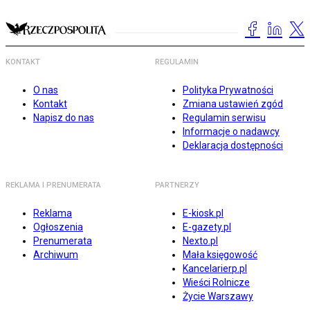
KONTAKT
REGULAMIN
O nas
Polityka Prywatności
Kontakt
Zmiana ustawień zgód
Napisz do nas
Regulamin serwisu
Informacje o nadawcy
Deklaracja dostępności
REKLAMA I PRENUMERATA
PARTNERZY
Reklama
E-kiosk.pl
Ogłoszenia
E-gazety.pl
Prenumerata
Nexto.pl
Archiwum
Mała księgowość
Kancelarierp.pl
Wieści Rolnicze
Życie Warszawy