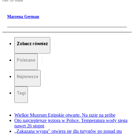
Foto: Go Vilnius
Marzena German
Zobacz również
Polecane
Najnowsze
Tagi
Wielkie Muzeum Egipskie otwarte. Na razie na próbę
Oto najcieplejsze jeziora w Polsce. Temperatura wody sięga
nawet 26 stopni
„Zakazana wyspa" otwiera się dla turystów po ponad stu