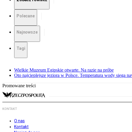
Polecane
Najnowsze
Tagi
Wielkie Muzeum Egipskie otwarte. Na razie na próbę
Oto najcieplejsze jeziora w Polsce. Temperatura wody sięga na
Promowane treści
KONTAKT
O nas
Kontakt