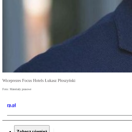
Wiceprezes Focus Hotels Łukasz Płoszyński
Foto: Materiały prasowe
rp.pl
Zobacz również