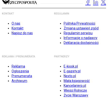
KONTAKT
REGULAMIN
O nas
Polityka Prywatności
Kontakt
Zmiana ustawień zgód
Napisz do nas
Regulamin serwisu
Informacje o nadawcy
Deklaracja dostępności
REKLAMA I PRENUMERATA
PARTNERZY
Reklama
E-kiosk.pl
Ogłoszenia
E-gazety.pl
Prenumerata
Nexto.pl
Archiwum
Mała księgowość
Kancelarierp.pl
Wieści Rolnicze
Życie Warszawy