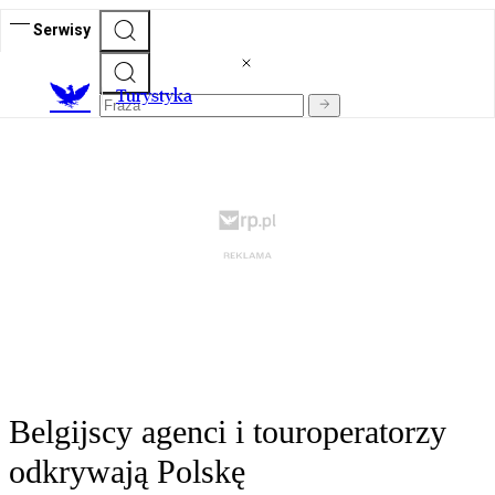
Serwisy
T
urystyka
Belgijscy agenci i touroperatorzy
odkrywają Polskę