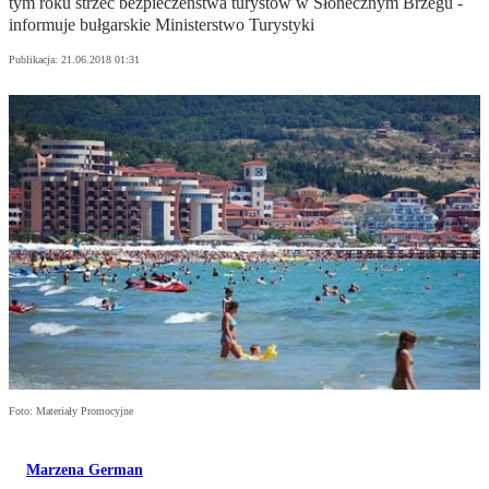
tym roku strzec bezpieczeństwa turystów w Słonecznym Brzegu -
informuje bułgarskie Ministerstwo Turystyki
Publikacja:
21.06.2018 01:31
Foto: Materiały Promocyjne
Marzena German