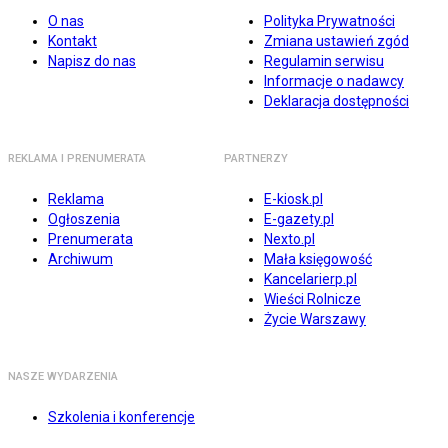
O nas
Polityka Prywatności
Kontakt
Zmiana ustawień zgód
Napisz do nas
Regulamin serwisu
Informacje o nadawcy
Deklaracja dostępności
REKLAMA I PRENUMERATA
PARTNERZY
Reklama
E-kiosk.pl
Ogłoszenia
E-gazety.pl
Prenumerata
Nexto.pl
Archiwum
Mała księgowość
Kancelarierp.pl
Wieści Rolnicze
Życie Warszawy
NASZE WYDARZENIA
Szkolenia i konferencje