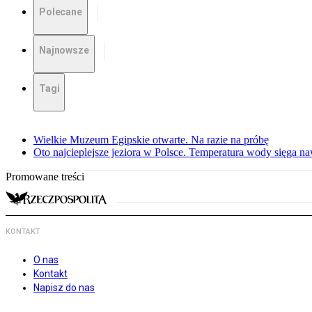
Polecane
Najnowsze
Tagi
Wielkie Muzeum Egipskie otwarte. Na razie na próbę
Oto najcieplejsze jeziora w Polsce. Temperatura wody sięga na
Promowane treści
KONTAKT
O nas
Kontakt
Napisz do nas