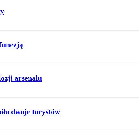
gy
Tunezją
lozji arsenału
biła dwoje turystów