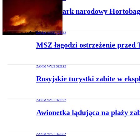
Płonie park narodowy Hortoba
ZANIM WYJEDZIESZ
MSZ łagodzi ostrzeżenie przed 
ZANIM WYJEDZIESZ
Rosyjskie turystki zabite w eksp
ZANIM WYJEDZIESZ
Awionetka lądująca na plaży za
ZANIM WYJEDZIESZ