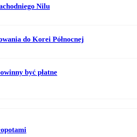
Zachodniego Nilu
wania do Korei Północnej
powinny być płatne
kłopotami