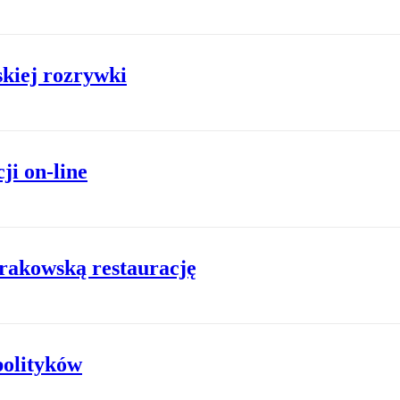
skiej rozrywki
ji on-line
krakowską restaurację
polityków