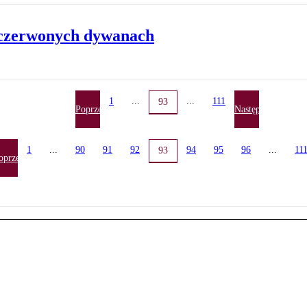
 czerwonych dywanach
1
...
...
111
93
Poprzednia
Następna
1
...
90
91
92
94
95
96
...
11
93
oprzednia