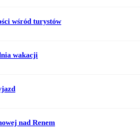
ości wśród turystów
dnia wakacji
yjazd
inowej nad Renem