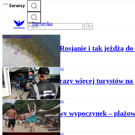
Serwisy
T
urystyka
ZANIM WYJEDZIESZ
Kreml ostrzega, a Rosjanie i tak jeżdżą d
ZANIM WYJEDZIESZ
Siedem razy więcej turystów na 
ZANIM WYJEDZIESZ
Reżimowy wypoczynek – plażow
ZANIM WYJEDZIESZ