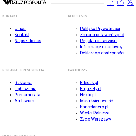
KONTAKT
REGULAMIN
O nas
Polityka Prywatności
Kontakt
Zmiana ustawień zgód
Napisz do nas
Regulamin serwisu
Informacje o nadawcy
Deklaracja dostępności
REKLAMA I PRENUMERATA
PARTNERZY
Reklama
E-kiosk.pl
Ogłoszenia
E-gazety.pl
Prenumerata
Nexto.pl
Archiwum
Mała księgowość
Kancelarierp.pl
Wieści Rolnicze
Życie Warszawy