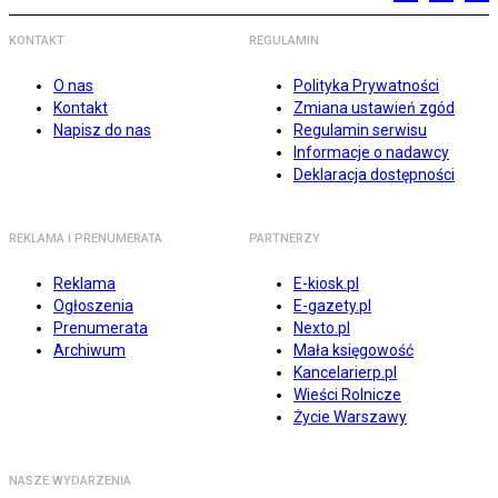
KONTAKT
REGULAMIN
O nas
Polityka Prywatności
Kontakt
Zmiana ustawień zgód
Napisz do nas
Regulamin serwisu
Informacje o nadawcy
Deklaracja dostępności
REKLAMA I PRENUMERATA
PARTNERZY
Reklama
E-kiosk.pl
Ogłoszenia
E-gazety.pl
Prenumerata
Nexto.pl
Archiwum
Mała księgowość
Kancelarierp.pl
Wieści Rolnicze
Życie Warszawy
NASZE WYDARZENIA