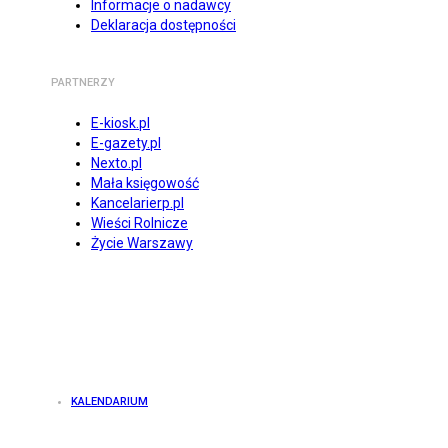
Informacje o nadawcy
Deklaracja dostępności
PARTNERZY
E-kiosk.pl
E-gazety.pl
Nexto.pl
Mała księgowość
Kancelarierp.pl
Wieści Rolnicze
Życie Warszawy
KALENDARIUM