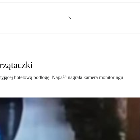
rzątaczki
y myjącej hotelową podłogę. Napaść nagrała kamera monitoringu