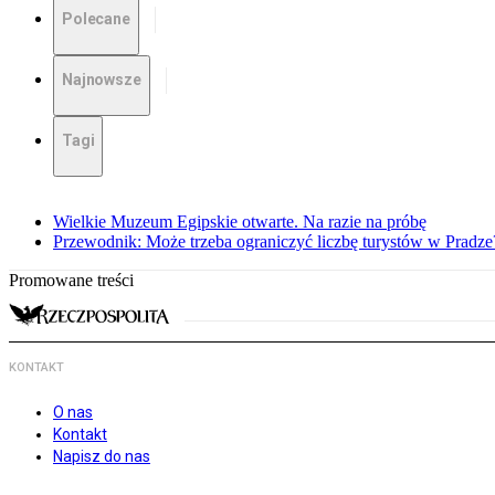
Polecane
Najnowsze
Tagi
Wielkie Muzeum Egipskie otwarte. Na razie na próbę
Przewodnik: Może trzeba ograniczyć liczbę turystów w Pradze
Promowane treści
KONTAKT
O nas
Kontakt
Napisz do nas