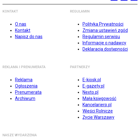
KONTAKT
REGULAMIN
O nas
Polityka Prywatności
Kontakt
Zmiana ustawień zgód
Napisz do nas
Regulamin serwisu
Informacje o nadawcy
Deklaracja dostępności
REKLAMA I PRENUMERATA
PARTNERZY
Reklama
E-kiosk.pl
Ogłoszenia
E-gazety.pl
Prenumerata
Nexto.pl
Archiwum
Mała księgowość
Kancelarierp.pl
Wieści Rolnicze
Życie Warszawy
NASZE WYDARZENIA