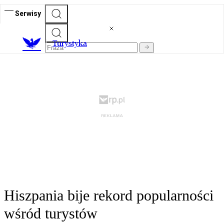
Serwisy
T
urystyka
Hiszpania bije rekord popularności
wśród turystów