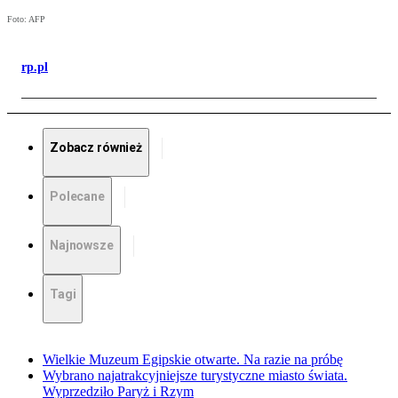
Foto: AFP
rp.pl
Zobacz również
Polecane
Najnowsze
Tagi
Wielkie Muzeum Egipskie otwarte. Na razie na próbę
Wybrano najatrakcyjniejsze turystyczne miasto świata.
Wyprzedziło Paryż i Rzym