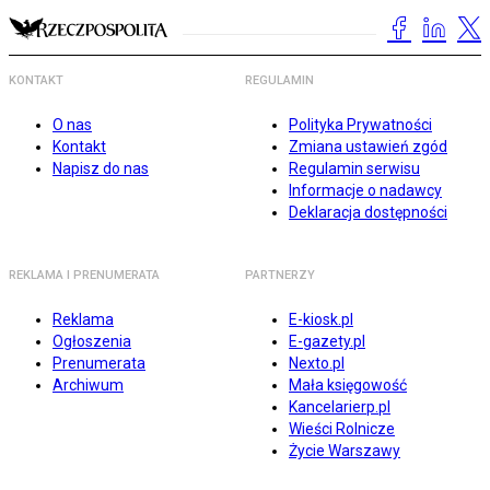
KONTAKT
REGULAMIN
O nas
Polityka Prywatności
Kontakt
Zmiana ustawień zgód
Napisz do nas
Regulamin serwisu
Informacje o nadawcy
Deklaracja dostępności
REKLAMA I PRENUMERATA
PARTNERZY
Reklama
E-kiosk.pl
Ogłoszenia
E-gazety.pl
Prenumerata
Nexto.pl
Archiwum
Mała księgowość
Kancelarierp.pl
Wieści Rolnicze
Życie Warszawy