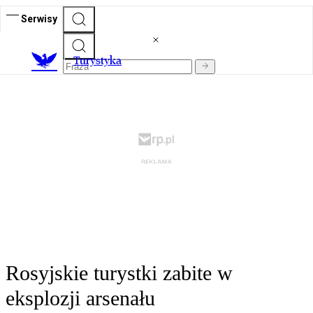
Serwisy
T
urystyka
Rosyjskie turystki zabite w
eksplozji arsenału