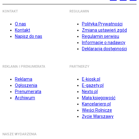
KONTAKT
REGULAMIN
O nas
Polityka Prywatności
Kontakt
Zmiana ustawień zgód
Napisz do nas
Regulamin serwisu
Informacje o nadawcy
Deklaracja dostępności
REKLAMA I PRENUMERATA
PARTNERZY
Reklama
E-kiosk.pl
Ogłoszenia
E-gazety.pl
Prenumerata
Nexto.pl
Archiwum
Mała księgowość
Kancelarierp.pl
Wieści Rolnicze
Życie Warszawy
NASZE WYDARZENIA