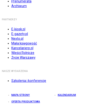
Prenumerata
Archiwum
PARTNERZY
E-kiosk.pl
E-gazety.pl
Nexto.pl
Mała księgowość
Kancelarierp.pl
Wieści Rolnicze
Życie Warszawy
NASZE WYDARZENIA
Szkolenia i konferencje
MAPA STRONY
KALENDARIUM
OFERTA PRODUKTOWA