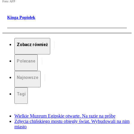
Foto: AFP
Kinga Popiołek
Zobacz również
Polecane
Najnowsze
Tagi
Wielkie Muzeum Egipskie otwarte. Na razie na próbę
Zdjęcia chińskiego mostu obiegły świat. Wybudowali na nim
miasto