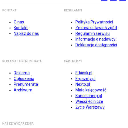
KONTAKT
REGULAMIN
O nas
Polityka Prywatności
Kontakt
Zmiana ustawień zgód
Napisz do nas
Regulamin serwisu
Informacje o nadawcy
Deklaracja dostępności
REKLAMA I PRENUMERATA
PARTNERZY
Reklama
E-kiosk.pl
Ogłoszenia
E-gazety.pl
Prenumerata
Nexto.pl
Archiwum
Mała księgowość
Kancelarierp.pl
Wieści Rolnicze
Życie Warszawy
NASZE WYDARZENIA