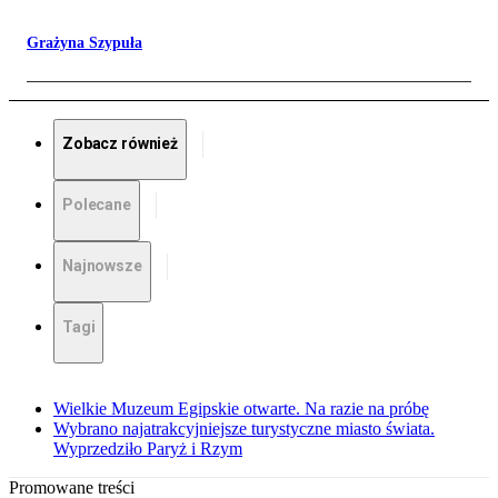
Grażyna Szypuła
Zobacz również
Polecane
Najnowsze
Tagi
Wielkie Muzeum Egipskie otwarte. Na razie na próbę
Wybrano najatrakcyjniejsze turystyczne miasto świata.
Wyprzedziło Paryż i Rzym
Promowane treści