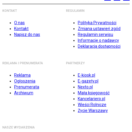
KONTAKT
REGULAMIN
O nas
Polityka Prywatności
Kontakt
Zmiana ustawień zgód
Napisz do nas
Regulamin serwisu
Informacje o nadawcy
Deklaracja dostępności
REKLAMA I PRENUMERATA
PARTNERZY
Reklama
E-kiosk.pl
Ogłoszenia
E-gazety.pl
Prenumerata
Nexto.pl
Archiwum
Mała księgowość
Kancelarierp.pl
Wieści Rolnicze
Życie Warszawy
NASZE WYDARZENIA