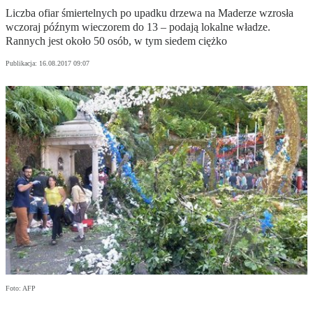
Liczba ofiar śmiertelnych po upadku drzewa na Maderze wzrosła
wczoraj późnym wieczorem do 13 – podają lokalne władze.
Rannych jest około 50 osób, w tym siedem ciężko
Publikacja:
16.08.2017 09:07
Foto: AFP