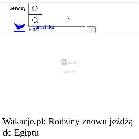
Serwisy
T
urystyka
Wakacje.pl: Rodziny znowu jeżdżą
do Egiptu