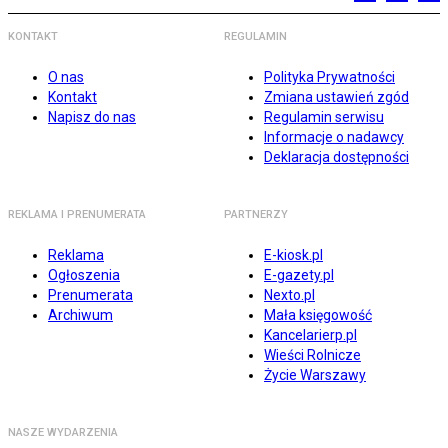
KONTAKT
REGULAMIN
O nas
Polityka Prywatności
Kontakt
Zmiana ustawień zgód
Napisz do nas
Regulamin serwisu
Informacje o nadawcy
Deklaracja dostępności
REKLAMA I PRENUMERATA
PARTNERZY
Reklama
E-kiosk.pl
Ogłoszenia
E-gazety.pl
Prenumerata
Nexto.pl
Archiwum
Mała księgowość
Kancelarierp.pl
Wieści Rolnicze
Życie Warszawy
NASZE WYDARZENIA