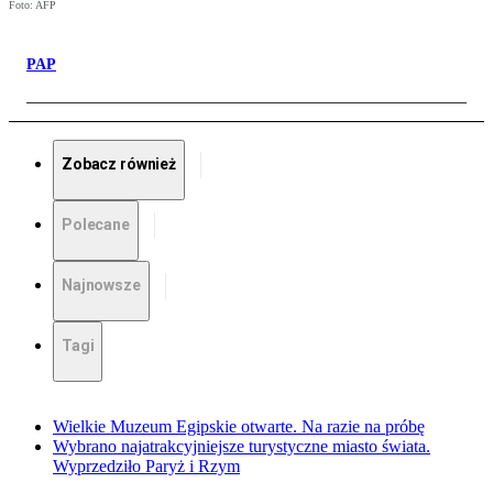
Foto: AFP
PAP
Zobacz również
Polecane
Najnowsze
Tagi
Wielkie Muzeum Egipskie otwarte. Na razie na próbę
Wybrano najatrakcyjniejsze turystyczne miasto świata.
Wyprzedziło Paryż i Rzym