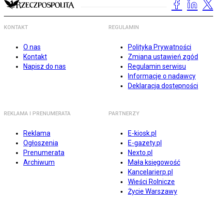
KONTAKT
REGULAMIN
O nas
Polityka Prywatności
Kontakt
Zmiana ustawień zgód
Napisz do nas
Regulamin serwisu
Informacje o nadawcy
Deklaracja dostępności
REKLAMA I PRENUMERATA
PARTNERZY
Reklama
E-kiosk.pl
Ogłoszenia
E-gazety.pl
Prenumerata
Nexto.pl
Archiwum
Mała księgowość
Kancelarierp.pl
Wieści Rolnicze
Życie Warszawy