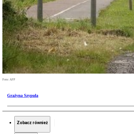
Foto: AFP
Grażyna Szypuła
Zobacz również