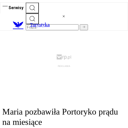
Serwisy
T
urystyka
Maria pozbawiła Portoryko prądu
na miesiące