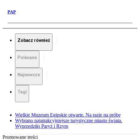
PAP
Zobacz również
Polecane
Najnowsze
Tagi
Wielkie Muzeum Egipskie otwarte. Na razie na próbę
Wybrano najatrakcyjniejsze turystyczne miasto świata.
Wyprzedziło Paryż i Rzym
Promowane treści