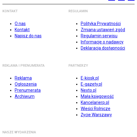
KONTAKT
REGULAMIN
O nas
Polityka Prywatności
Kontakt
Zmiana ustawień zgód
Napisz do nas
Regulamin serwisu
Informacje o nadawcy
Deklaracja dostępności
REKLAMA I PRENUMERATA
PARTNERZY
Reklama
E-kiosk.pl
Ogłoszenia
E-gazety.pl
Prenumerata
Nexto.pl
Archiwum
Mała księgowość
Kancelarierp.pl
Wieści Rolnicze
Życie Warszawy
NASZE WYDARZENIA