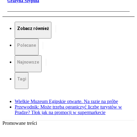
Grażyna Szypuła
Zobacz również
Polecane
Najnowsze
Tagi
Wielkie Muzeum Egipskie otwarte. Na razie na próbę
Przewodnik: Może trzeba ograniczyć liczbę turystów w
Pradze? Tłok jak na promocji w supermarkecie
Promowane treści