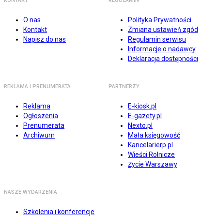
KONTAKT
REGULAMIN
O nas
Polityka Prywatności
Kontakt
Zmiana ustawień zgód
Napisz do nas
Regulamin serwisu
Informacje o nadawcy
Deklaracja dostępności
REKLAMA I PRENUMERATA
PARTNERZY
Reklama
E-kiosk.pl
Ogłoszenia
E-gazety.pl
Prenumerata
Nexto.pl
Archiwum
Mała księgowość
Kancelarierp.pl
Wieści Rolnicze
Życie Warszawy
NASZE WYDARZENIA
Szkolenia i konferencje