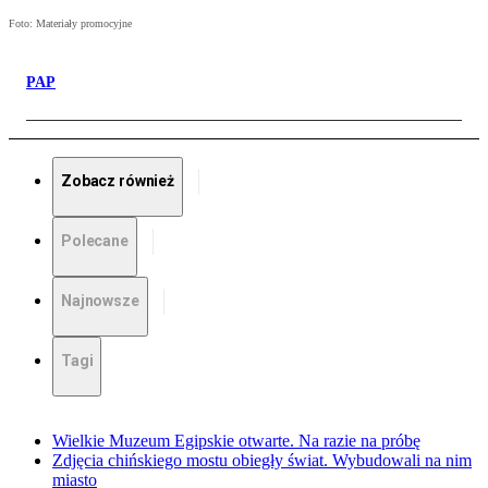
Foto: Materiały promocyjne
PAP
Zobacz również
Polecane
Najnowsze
Tagi
Wielkie Muzeum Egipskie otwarte. Na razie na próbę
Zdjęcia chińskiego mostu obiegły świat. Wybudowali na nim
miasto