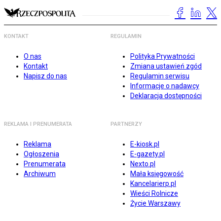
KONTAKT
REGULAMIN
O nas
Polityka Prywatności
Kontakt
Zmiana ustawień zgód
Napisz do nas
Regulamin serwisu
Informacje o nadawcy
Deklaracja dostępności
REKLAMA I PRENUMERATA
PARTNERZY
Reklama
E-kiosk.pl
Ogłoszenia
E-gazety.pl
Prenumerata
Nexto.pl
Archiwum
Mała księgowość
Kancelarierp.pl
Wieści Rolnicze
Życie Warszawy