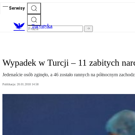
Serwisy
T
urystyka
Wypadek w Turcji – 11 zabitych nar
Jedenaście osób zginęło, a 46 zostało rannych na północnym zachodzi
Publikacja:
20.01.2018 14:58