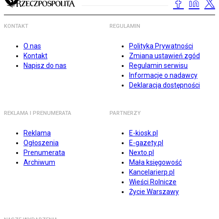
KONTAKT
REGULAMIN
O nas
Polityka Prywatności
Kontakt
Zmiana ustawień zgód
Napisz do nas
Regulamin serwisu
Informacje o nadawcy
Deklaracja dostępności
REKLAMA I PRENUMERATA
PARTNERZY
Reklama
E-kiosk.pl
Ogłoszenia
E-gazety.pl
Prenumerata
Nexto.pl
Archiwum
Mała księgowość
Kancelarierp.pl
Wieści Rolnicze
Życie Warszawy