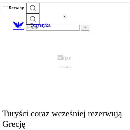
Serwisy
T
urystyka
Turyści coraz wcześniej rezerwują
Grecję