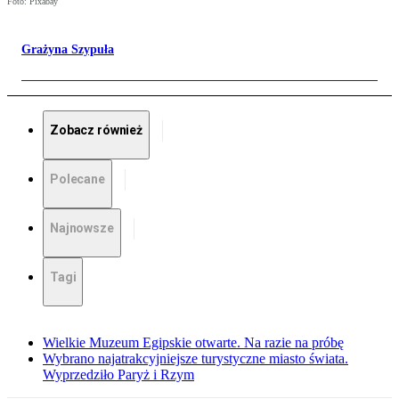
Foto: Pixabay
Grażyna Szypuła
Zobacz również
Polecane
Najnowsze
Tagi
Wielkie Muzeum Egipskie otwarte. Na razie na próbę
Wybrano najatrakcyjniejsze turystyczne miasto świata.
Wyprzedziło Paryż i Rzym