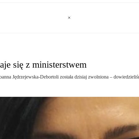
aje się z ministerstwem
oanna Jędrzejewska-Debortoli została dzisiaj zwolniona – dowiedzieliśm