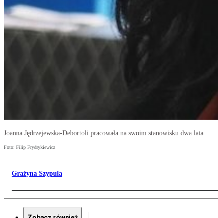
Joanna Jędrzejewska-Debortoli pracowała na swoim stanowisku dwa lata
Foto: Filip Frydrykiewicz
Grażyna Szypuła
Zobacz również