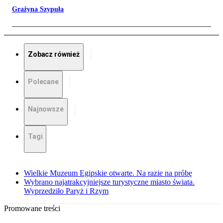
Grażyna Szypuła
Zobacz również
Polecane
Najnowsze
Tagi
Wielkie Muzeum Egipskie otwarte. Na razie na próbę
Wybrano najatrakcyjniejsze turystyczne miasto świata.
Wyprzedziło Paryż i Rzym
Promowane treści