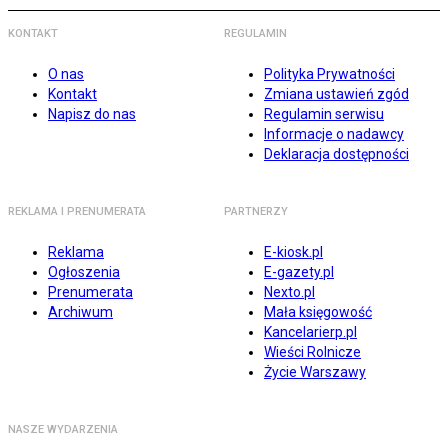
KONTAKT
REGULAMIN
O nas
Polityka Prywatności
Kontakt
Zmiana ustawień zgód
Napisz do nas
Regulamin serwisu
Informacje o nadawcy
Deklaracja dostępności
REKLAMA I PRENUMERATA
PARTNERZY
Reklama
E-kiosk.pl
Ogłoszenia
E-gazety.pl
Prenumerata
Nexto.pl
Archiwum
Mała księgowość
Kancelarierp.pl
Wieści Rolnicze
Życie Warszawy
NASZE WYDARZENIA