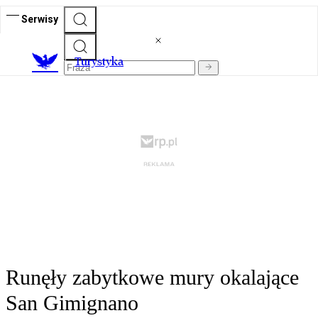
Serwisy
T
urystyka
Runęły zabytkowe mury okalające
San Gimignano