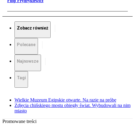
Filip Frydrykiewicz
Zobacz również
Polecane
Najnowsze
Tagi
Wielkie Muzeum Egipskie otwarte. Na razie na próbę
Zdjęcia chińskiego mostu obiegły świat. Wybudowali na nim
miasto
Promowane treści