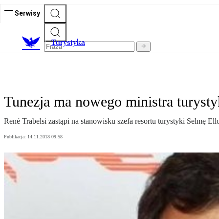
Serwisy
T
urystyka
Tunezja ma nowego ministra turysty
René Trabelsi zastąpi na stanowisku szefa resortu turystyki Selmę E
Publikacja:
14.11.2018 09:58