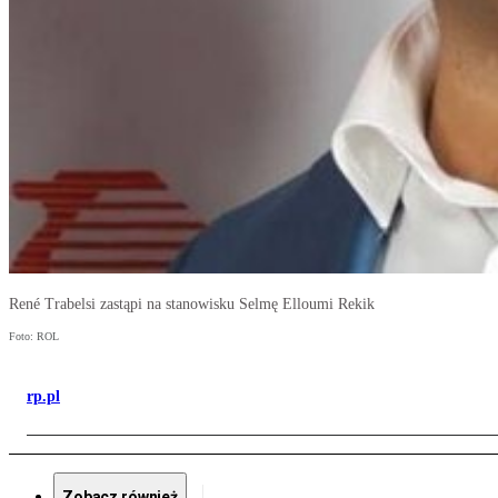
René Trabelsi zastąpi na stanowisku Selmę Elloumi Rekik
Foto: ROL
rp.pl
Zobacz również