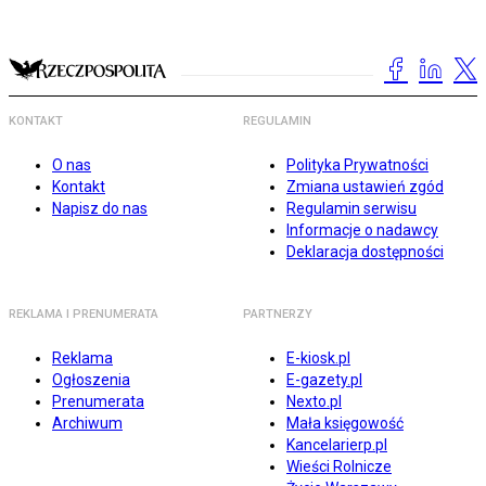
KONTAKT
REGULAMIN
O nas
Polityka Prywatności
Kontakt
Zmiana ustawień zgód
Napisz do nas
Regulamin serwisu
Informacje o nadawcy
Deklaracja dostępności
REKLAMA I PRENUMERATA
PARTNERZY
Reklama
E-kiosk.pl
Ogłoszenia
E-gazety.pl
Prenumerata
Nexto.pl
Archiwum
Mała księgowość
Kancelarierp.pl
Wieści Rolnicze