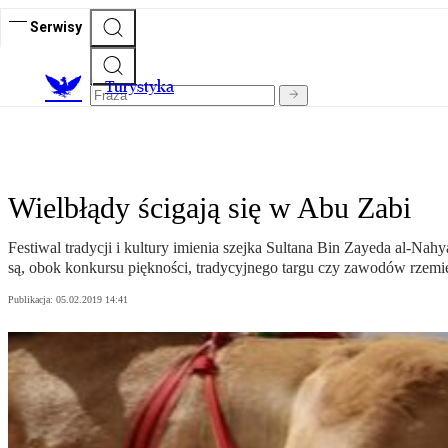
Serwisy
T
urystyka
Wielbłądy ścigają się w Abu Zabi
Festiwal tradycji i kultury imienia szejka Sultana Bin Zayeda al-Nah
są, obok konkursu piękności, tradycyjnego targu czy zawodów rzemi
Publikacja:
05.02.2019 14:41