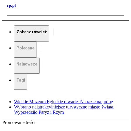
rp.pl
Zobacz również
Polecane
Najnowsze
Tagi
Wielkie Muzeum Egipskie otwarte. Na razie na próbę
Wybrano najatrakcyjniejsze turystyczne miasto świata.
Wyprzedziło Paryż i Rzym
Promowane treści