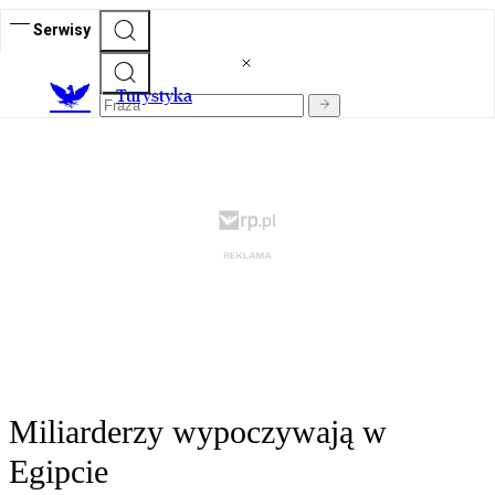
Serwisy
T
urystyka
Miliarderzy wypoczywają w
Egipcie