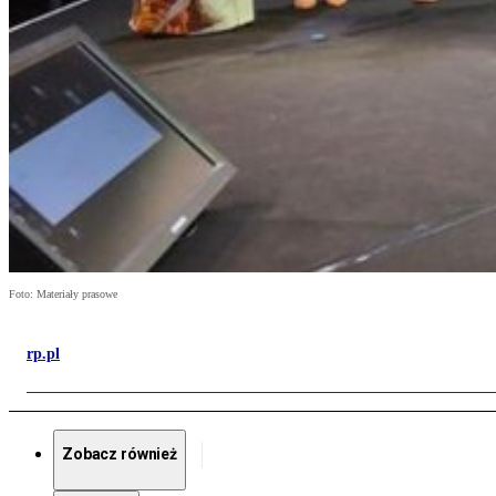
Foto: Materiały prasowe
rp.pl
Zobacz również