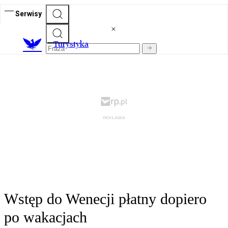
Serwisy
T
urystyka
Wstęp do Wenecji płatny dopiero
po wakacjach