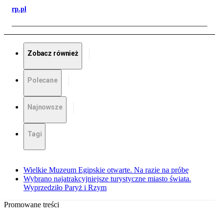
rp.pl
Zobacz również
Polecane
Najnowsze
Tagi
Wielkie Muzeum Egipskie otwarte. Na razie na próbę
Wybrano najatrakcyjniejsze turystyczne miasto świata.
Wyprzedziło Paryż i Rzym
Promowane treści