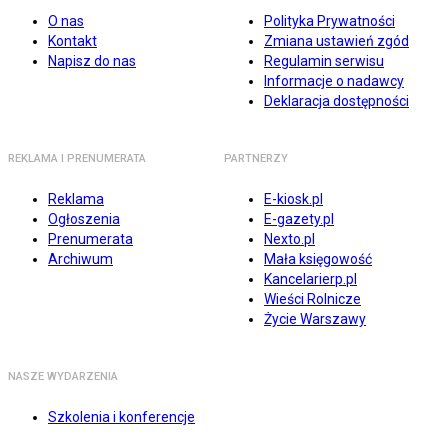
O nas
Polityka Prywatności
Kontakt
Zmiana ustawień zgód
Napisz do nas
Regulamin serwisu
Informacje o nadawcy
Deklaracja dostępności
REKLAMA I PRENUMERATA
PARTNERZY
Reklama
E-kiosk.pl
Ogłoszenia
E-gazety.pl
Prenumerata
Nexto.pl
Archiwum
Mała księgowość
Kancelarierp.pl
Wieści Rolnicze
Życie Warszawy
NASZE WYDARZENIA
Szkolenia i konferencje