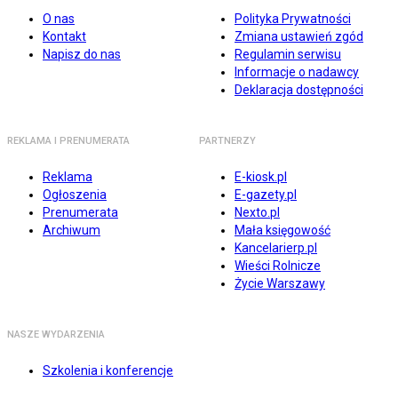
O nas
Polityka Prywatności
Kontakt
Zmiana ustawień zgód
Napisz do nas
Regulamin serwisu
Informacje o nadawcy
Deklaracja dostępności
REKLAMA I PRENUMERATA
PARTNERZY
Reklama
E-kiosk.pl
Ogłoszenia
E-gazety.pl
Prenumerata
Nexto.pl
Archiwum
Mała księgowość
Kancelarierp.pl
Wieści Rolnicze
Życie Warszawy
NASZE WYDARZENIA
Szkolenia i konferencje