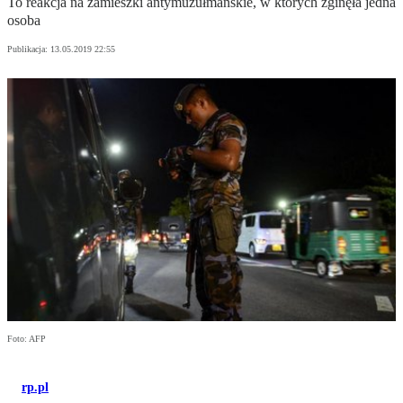
To reakcja na zamieszki antymuzułmańskie, w których zginęła jedna
osoba
Publikacja:
13.05.2019 22:55
Foto: AFP
rp.pl