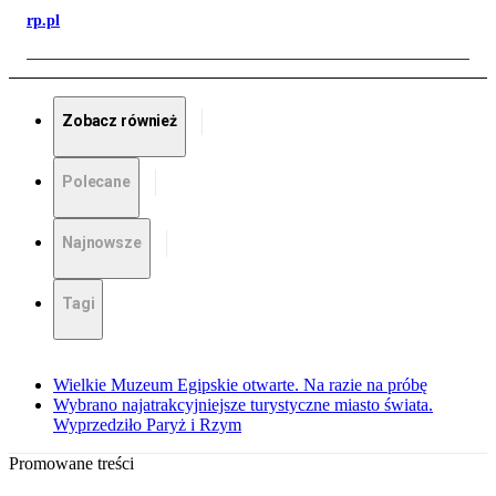
rp.pl
Zobacz również
Polecane
Najnowsze
Tagi
Wielkie Muzeum Egipskie otwarte. Na razie na próbę
Wybrano najatrakcyjniejsze turystyczne miasto świata.
Wyprzedziło Paryż i Rzym
Promowane treści