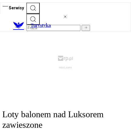
Serwisy
T
urystyka
Loty balonem nad Luksorem
zawieszone