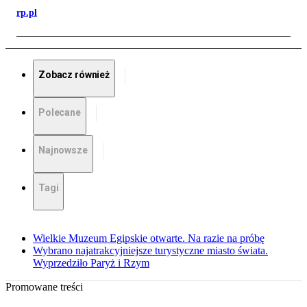
rp.pl
Zobacz również
Polecane
Najnowsze
Tagi
Wielkie Muzeum Egipskie otwarte. Na razie na próbę
Wybrano najatrakcyjniejsze turystyczne miasto świata.
Wyprzedziło Paryż i Rzym
Promowane treści