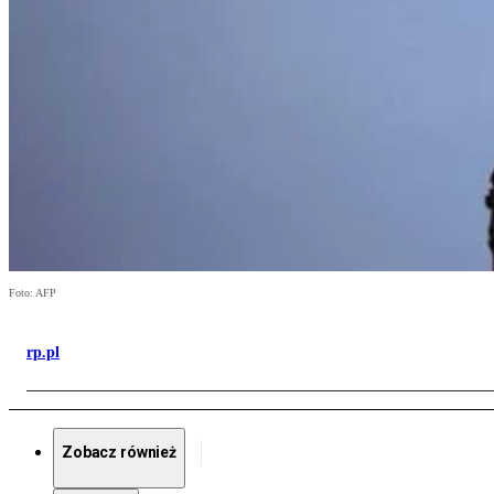
Foto: AFP
rp.pl
Zobacz również