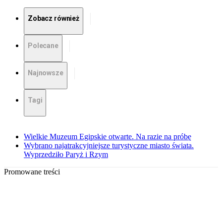
Zobacz również
Polecane
Najnowsze
Tagi
Wielkie Muzeum Egipskie otwarte. Na razie na próbę
Wybrano najatrakcyjniejsze turystyczne miasto świata.
Wyprzedziło Paryż i Rzym
Promowane treści