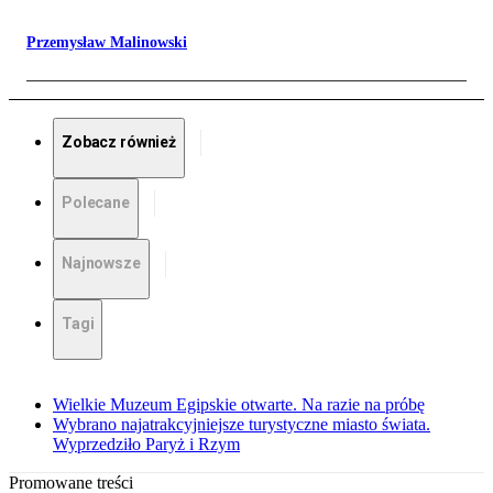
Przemysław Malinowski
Zobacz również
Polecane
Najnowsze
Tagi
Wielkie Muzeum Egipskie otwarte. Na razie na próbę
Wybrano najatrakcyjniejsze turystyczne miasto świata.
Wyprzedziło Paryż i Rzym
Promowane treści