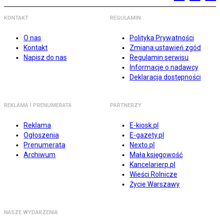
KONTAKT
REGULAMIN
O nas
Polityka Prywatności
Kontakt
Zmiana ustawień zgód
Napisz do nas
Regulamin serwisu
Informacje o nadawcy
Deklaracja dostępności
REKLAMA I PRENUMERATA
PARTNERZY
Reklama
E-kiosk.pl
Ogłoszenia
E-gazety.pl
Prenumerata
Nexto.pl
Archiwum
Mała księgowość
Kancelarierp.pl
Wieści Rolnicze
Życie Warszawy
NASZE WYDARZENIA