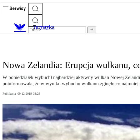
Serwisy
T
urystyka
Nowa Zelandia: Erupcja wulkanu, co 
W poniedziałek wybuchł najbardziej aktywny wulkan Nowej Zelandii
poinformowała, że w wyniku wybuchu wulkanu zginęło co najmniej pi
Publikacja:
09.12.2019 08:29