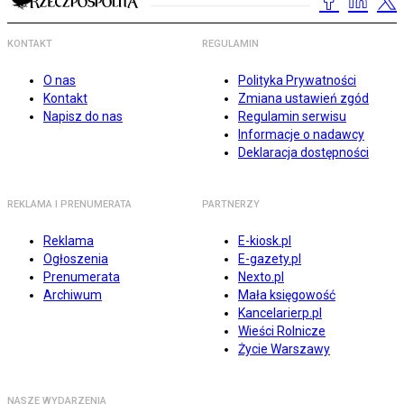
KONTAKT
REGULAMIN
O nas
Polityka Prywatności
Kontakt
Zmiana ustawień zgód
Napisz do nas
Regulamin serwisu
Informacje o nadawcy
Deklaracja dostępności
REKLAMA I PRENUMERATA
PARTNERZY
Reklama
E-kiosk.pl
Ogłoszenia
E-gazety.pl
Prenumerata
Nexto.pl
Archiwum
Mała księgowość
Kancelarierp.pl
Wieści Rolnicze
Życie Warszawy
NASZE WYDARZENIA