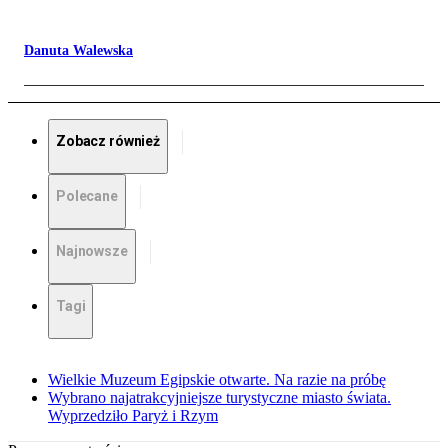
Danuta Walewska
Zobacz również
Polecane
Najnowsze
Tagi
Wielkie Muzeum Egipskie otwarte. Na razie na próbę
Wybrano najatrakcyjniejsze turystyczne miasto świata.
Wyprzedziło Paryż i Rzym