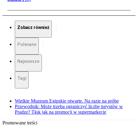
Zobacz również
Polecane
Najnowsze
Tagi
Wielkie Muzeum Egipskie otwarte. Na razie na próbę
Przewodnik: Może trzeba ograniczyć liczbę turystów w
Pradze? Tłok jak na promocji w supermarkecie
Promowane treści