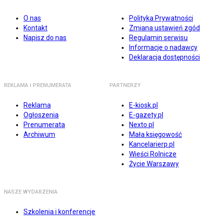
O nas
Polityka Prywatności
Kontakt
Zmiana ustawień zgód
Napisz do nas
Regulamin serwisu
Informacje o nadawcy
Deklaracja dostępności
REKLAMA I PRENUMERATA
PARTNERZY
Reklama
E-kiosk.pl
Ogłoszenia
E-gazety.pl
Prenumerata
Nexto.pl
Archiwum
Mała księgowość
Kancelarierp.pl
Wieści Rolnicze
Życie Warszawy
NASZE WYDARZENIA
Szkolenia i konferencje