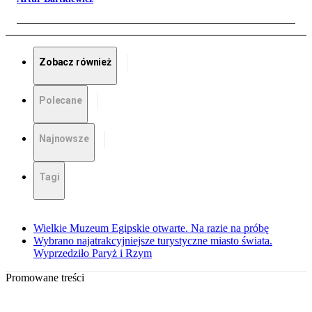
Zobacz również
Polecane
Najnowsze
Tagi
Wielkie Muzeum Egipskie otwarte. Na razie na próbę
Wybrano najatrakcyjniejsze turystyczne miasto świata.
Wyprzedziło Paryż i Rzym
Promowane treści