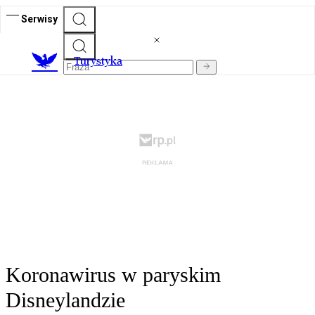
Serwisy
T
urystyka
Koronawirus w paryskim
Disneylandzie