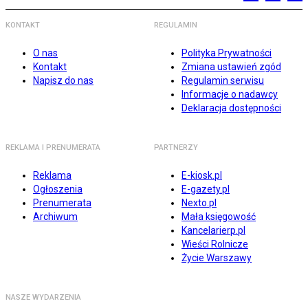
KONTAKT
REGULAMIN
O nas
Polityka Prywatności
Kontakt
Zmiana ustawień zgód
Napisz do nas
Regulamin serwisu
Informacje o nadawcy
Deklaracja dostępności
REKLAMA I PRENUMERATA
PARTNERZY
Reklama
E-kiosk.pl
Ogłoszenia
E-gazety.pl
Prenumerata
Nexto.pl
Archiwum
Mała księgowość
Kancelarierp.pl
Wieści Rolnicze
Życie Warszawy
NASZE WYDARZENIA